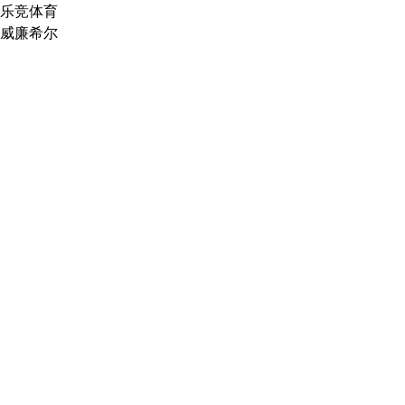
乐竞体育
威廉希尔