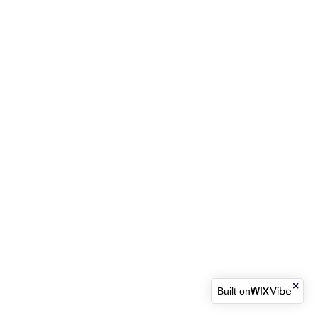
Built on