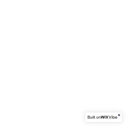
Built on