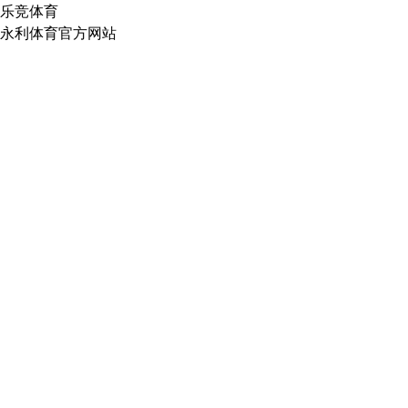
乐竞体育
永利体育官方网站