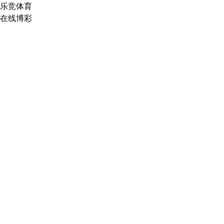
乐竞体育
在线博彩