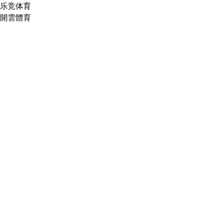
乐竞体育
開雲體育