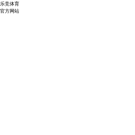
乐竞体育
官方网站