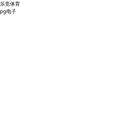
乐竞体育
pg电子