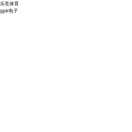
乐竞体育
gpk电子