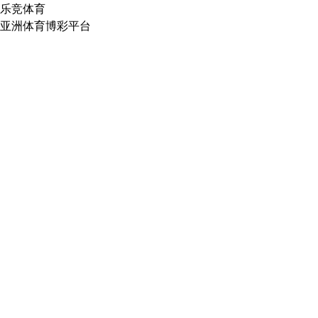
乐竞体育
亚洲体育博彩平台