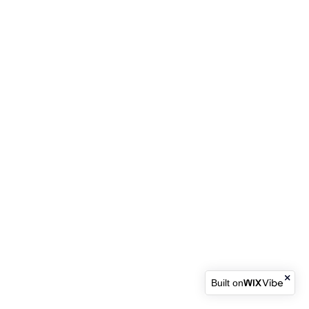
Built on