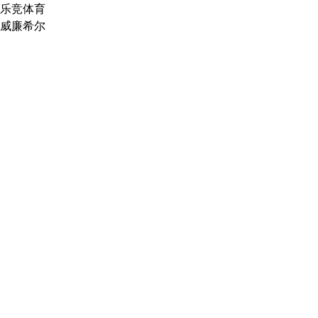
乐竞体育
威廉希尔