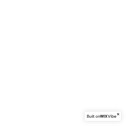
Built on