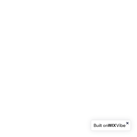
Built on