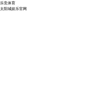
乐竞体育
太阳城娱乐官网